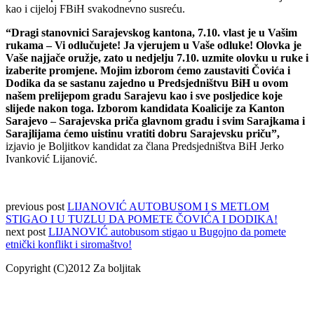
kao i cijeloj FBiH svakodnevno susreću.
“Dragi stanovnici Sarajevskog kantona, 7.10. vlast je u Vašim
rukama – Vi odlučujete! Ja vjerujem u Vaše odluke! Olovka je
Vaše najjače oružje, zato u nedjelju 7.10. uzmite olovku u ruke i
izaberite promjene. Mojim izborom ćemo zaustaviti Čovića i
Dodika da se sastanu zajedno u Predsjedništvu BiH u ovom
našem prelijepom gradu Sarajevu kao i sve posljedice koje
slijede nakon toga. Izborom kandidata Koalicije za Kanton
Sarajevo – Sarajevska priča glavnom gradu i svim Sarajkama i
Sarajlijama ćemo uistinu vratiti dobru Sarajevsku priču”,
izjavio je Boljitkov kandidat za člana Predsjedništva BiH Jerko
Ivanković Lijanović.
previous post
LIJANOVIĆ AUTOBUSOM I S METLOM
STIGAO I U TUZLU DA POMETE ČOVIĆA I DODIKA!
next post
LIJANOVIĆ autobusom stigao u Bugojno da pomete
etnički konflikt i siromaštvo!
Copyright (C)2012 Za boljitak