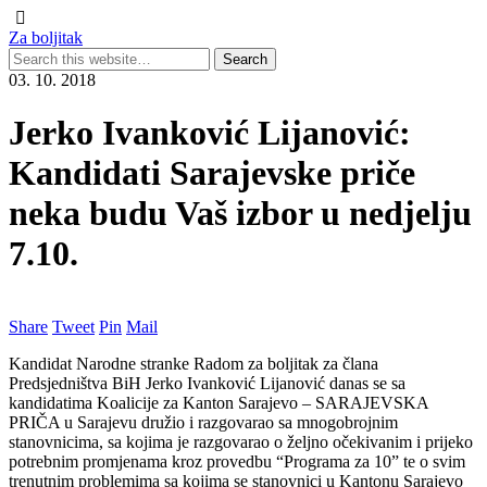
Za boljitak
03. 10. 2018
Jerko Ivanković Lijanović:
Kandidati Sarajevske priče
neka budu Vaš izbor u nedjelju
7.10.
Share
Tweet
Pin
Mail
Kandidat Narodne stranke Radom za boljitak za člana
Predsjedništva BiH Jerko Ivanković Lijanović danas se sa
kandidatima Koalicije za Kanton Sarajevo – SARAJEVSKA
PRIČA u Sarajevu družio i razgovarao sa mnogobrojnim
stanovnicima, sa kojima je razgovarao o željno očekivanim i prijeko
potrebnim promjenama kroz provedbu “Programa za 10” te o svim
trenutnim problemima sa kojima se stanovnici u Kantonu Sarajevo