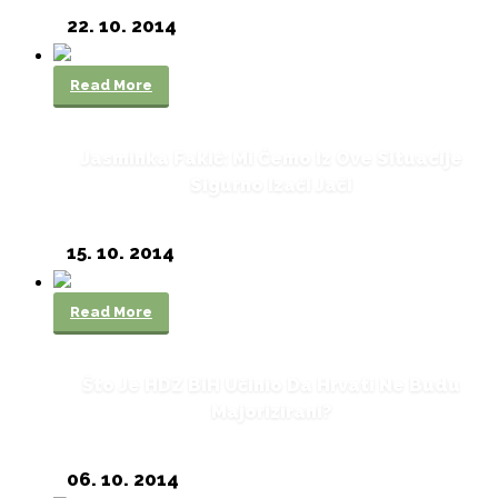
22. 10. 2014
Read More
Jasminka Fakić: Mi Ćemo Iz Ove Situacije
Sigurno Izaći Jači
15. 10. 2014
Read More
Što Je HDZ BiH Učinio Da Hrvati Ne Budu
Majorizirani?
06. 10. 2014