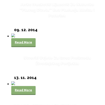
Jerko Ivanković Lijanović Za Nabavku
''plavog Dizela'' Bez Plaćanja Akciza I
Putarina
09. 12. 2014
Read More
Stvoriti Uvjete Za Izvoz Proizvoda
Životinjskog Porijekla
13. 11. 2014
Read More