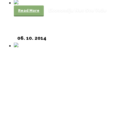
Ekonomija Nas Sve Veže
Read More
06. 10. 2014
Read More
Nisu Nas Uplašili, Samo Smo Još Žešći!
06. 10. 2014
Read More
Predizporni Skup Boljitka Danas U