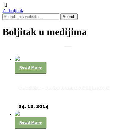
Za boljitak
Boljitak u medijima
Read More
Čestitka - Jerko Ivanković Lijanović
24. 12. 2014
Read More