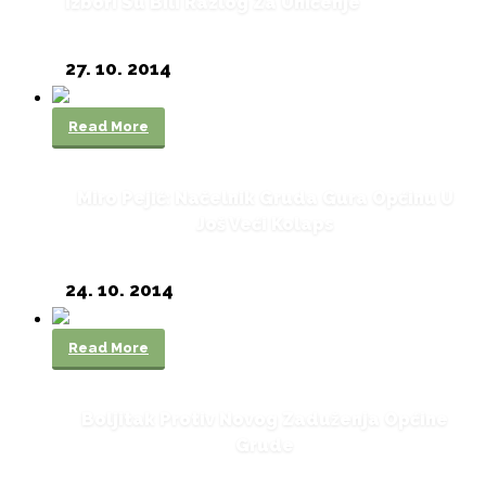
Izbori Su Bili Razlog Za Uhićenje
27. 10. 2014
Read More
Miro Pejić: Načelnik Gruda Gura Općinu U
Još Veći Kolaps
24. 10. 2014
Read More
Boljitak Protiv Novog Zaduženja Općine
Grude